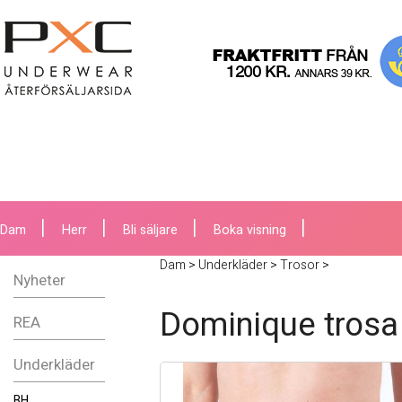
Dam
Herr
Bli säljare
Boka visning
Dam
>
Underkläder
>
Trosor
>
Nyheter
Dominique trosa
REA
Underkläder
BH