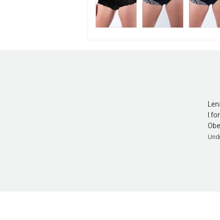
Len
l.f
Obe
Und