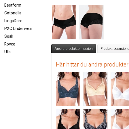
Bestform
Cotonella
LingaDore
PXC Underwear
Soak
Royce
Andra produkter i serien
Produktrecensione
Ulla
Här hittar du andra produkter