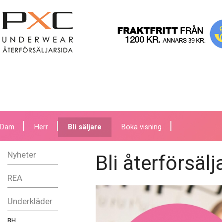
Dam
Herr
Bli säljare
Boka visning
Nyheter
Bli återförsä
REA
Underkläder
BH