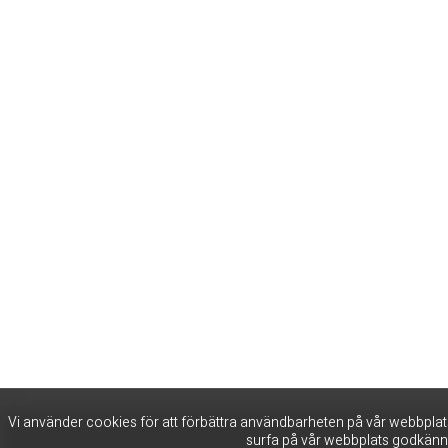
Vi använder cookies för att förbättra användbarheten på vår webbplats
surfa på vår webbplats godkänn