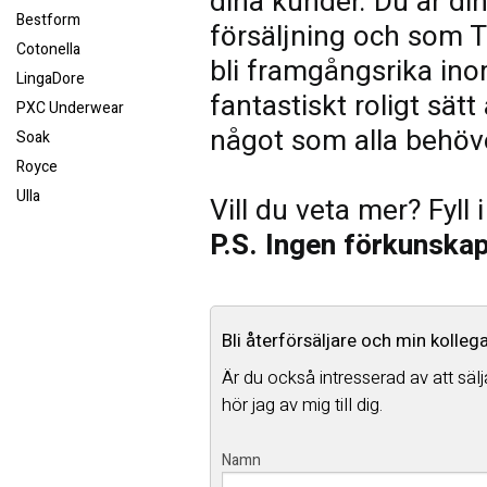
dina kunder. Du är di
Bestform
försäljning och som 
Cotonella
bli framgångsrika ino
LingaDore
fantastiskt roligt sät
PXC Underwear
något som alla behöv
Soak
Royce
Ulla
Vill du veta mer? Fyll
P.S. Ingen förkunskap 
Bli återförsäljare och min kolleg
Är du också intresserad av att säl
hör jag av mig till dig.
Namn