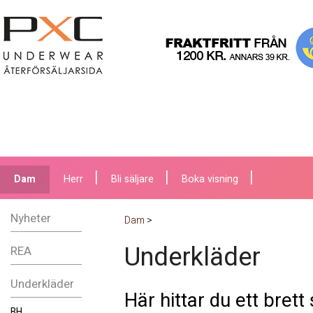
Dam
Herr
Bli säljare
Boka visning
Nyheter
Dam
>
Underkläder
REA
Underkläder
Här hittar du ett bre
BH