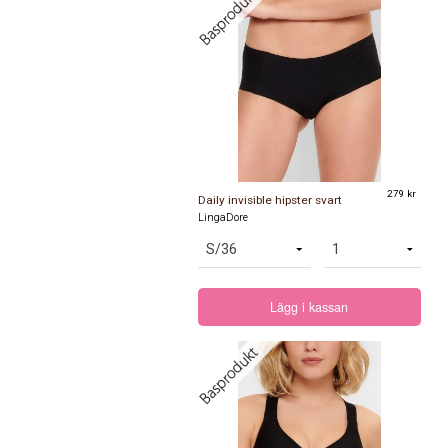
279 kr
Daily invisible hipster svart
LingaDore
Lägg i kassan