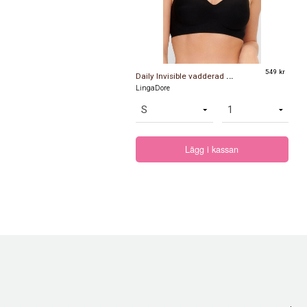
D
aily Invisible vadderad bh svart
549 kr
LingaDore
Lägg i kassan