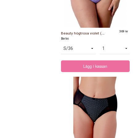
B
eauty högtrosa violet (säljs tills lagret är slut)
369 kr
Berlei
Lägg i kassan