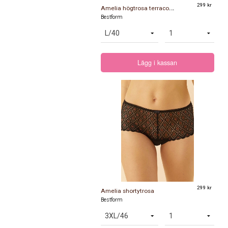
A
melia högtrosa terracotta
299 kr
Bestform
Lägg i kassan
299 kr
Amelia shortytrosa
Bestform