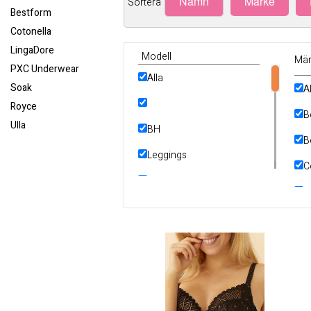
Namn
Märke
Sortera
Bestform
Cotonella
LingaDore
Modell
Mär
PXC Underwear
Alla
Soak
A
Royce
B
Ulla
BH
B
Leggings
C
Linne
L
Tillbehör
P
Trosor
R
U