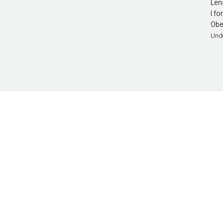
Len
l.f
Obe
Und