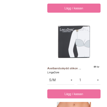
Lägg i kassan
A
xelbandsskydd silikon beige
89 kr
LingaDore
Lägg i kassan