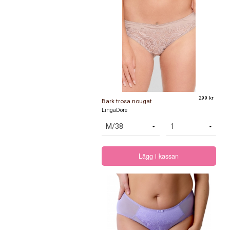
299 kr
Bark trosa nougat
LingaDore
Lägg i kassan