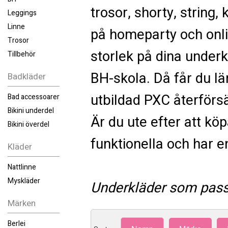
trosor, shorty, string,
Leggings
Linne
på homeparty och online
Trosor
storlek på dina under
Tillbehör
BH-skola. Då får du lä
Badkläder
utbildad PXC återförsä
Bad accessoarer
Bikini underdel
Är du ute efter att kö
Bikini överdel
funktionella och har e
Kläder
Nattlinne
Myskläder
Underkläder som pass
Märken
Berlei