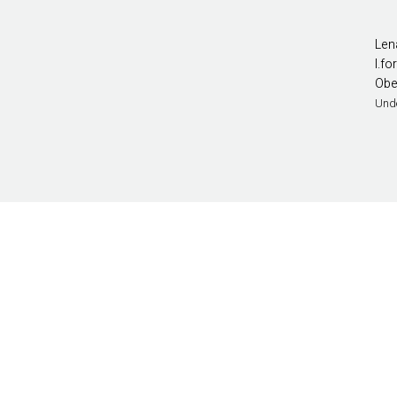
110H
110I
110J
110K
Len
l.f
110L
110M
Obe
110N
Und
115D
115E
115F
115G
115H
115I
120D
120E
120F
120G
120H
120I