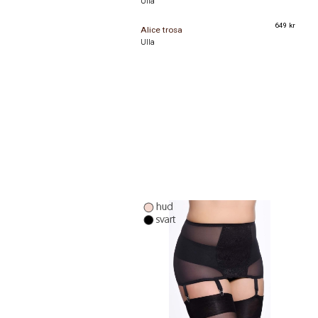
Ulla
75M
75N
649 kr
Alice trosa
Ulla
80D
80E
80F
80G
80H
80I
80J
80K
80L
80M
80N
85D
85E
85F
85G
85H
85I
85J