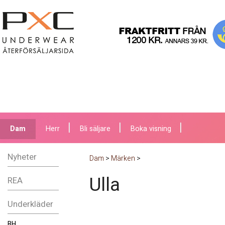
Dam
Herr
Bli säljare
Boka visning
Nyheter
Dam
>
Märken
>
Ulla
REA
Underkläder
BH