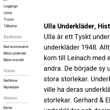
Leggings
Linne
Trosor
Ulla Underkläder, Hist
Tillbehör
Ulla är ett Tyskt und
Badkläder
underkläder 1948. All
Bad accessoarer
Bikini underdel
kom till Leinach med 
Bikini överdel
andra. De började sy 
Kläder
stora storlekar. Unde
Nattlinne
Myskläder
ville ha deras underkl
Märken
storlekar. Gerhard & E
Berlei