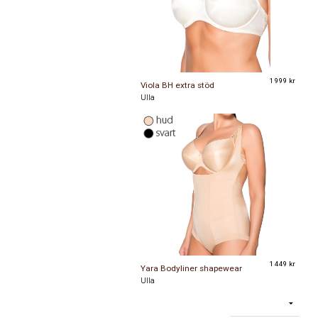
95F
95G
95H
95I
95J
95K
95L
1 999 kr
Viola BH extra stöd
95M
95N
Ulla
100B
100C
100D
100E
100F
100G
100H
100I
100J
100K
1 449 kr
Yara Bodyliner shapewear
100L
100M
Ulla
100N