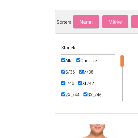
Namn
Märke
Sortera
Storlek
Alla
One size
S/36
M/38
L/40
XL/42
2XL/44
3XL/46
4XL/48
5XL/50
6XL/52
7XL/54
8XL/56
9XL/58