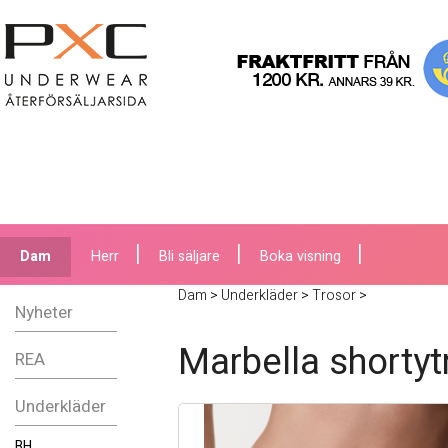
Dam
Herr
Bli säljare
Boka visning
Dam
>
Underkläder
>
Trosor
>
Nyheter
Marbella shortyt
REA
Underkläder
BH